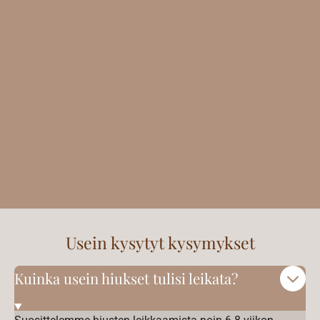
Usein kysytyt kysymykset
Kuinka usein hiukset tulisi leikata?