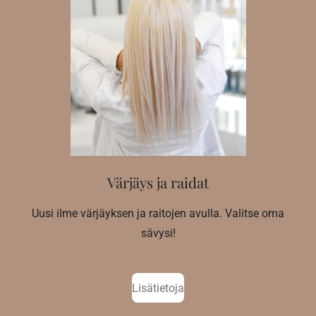
Värjäys ja raidat
Uusi ilme värjäyksen ja raitojen avulla. Valitse oma
sävysi!
Lisätietoja