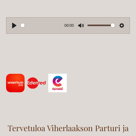
00:00
P
M
S
l
u
e
a
t
t
y
e
t
i
n
g
s
Tervetuloa Viherlaakson Parturi ja