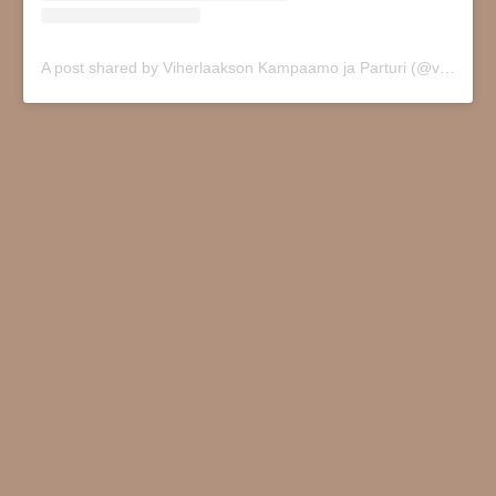
A post shared by Viherlaakson Kampaamo ja Parturi (@viherlaakson.kampaamo)