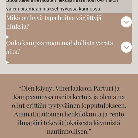
Suosittelemme hiusten leikkaamista noin 6-8 viikon
välein pitämään hiukset hyvässä kunnossa.
Mikä on hyvä tapa hoitaa värjättyjä
hiuksia?
Onko kampaamoon mahdollista varata
aika?
“Olen käynyt Viherlaakson Parturi ja
Kampaamossa useita kertoja ja olen aina
ollut erittäin tyytyväinen lopputulokseen.
Ammattitaitoinen henkilökunta ja rento
ilmapiiri tekevät jokaisesta käynnistä
nautinnollisen.”