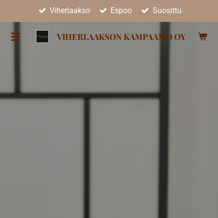
Viherlaakso
Espoo
Suosittu
Siirry
pääsisältöön
VIHERLAAKSON KAMPAAMO OY