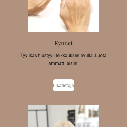
Kynnet
Tyylikäs hiustyyli leikkauksen avulla. Luota
ammattilaisiin!
Lisätietoja