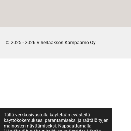
a
a
a
a
a
a
a
a
© 2025 - 2026 Viherlaakson Kampaamo Oy
Tällä verkkosivustolla käytetään evästeitä
käyttökokemuksesi parantamiseksi ja räätälöityjen
mainosten näyttämiseksi. Napsauttamalla