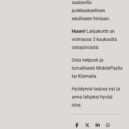
saatavilla
poikkeuksellisen
edulliseen hintaan.
Huom!
Lahjakortti on
voimassa 3 kuukautta
ostopäivästä.
Osta helposti ja
turvallisesti MobilePaylla
tai Klarnalla.
Hyödynnä tarjous nyt ja
anna lahjaksi hyvää
oloa.
J
J
J
J