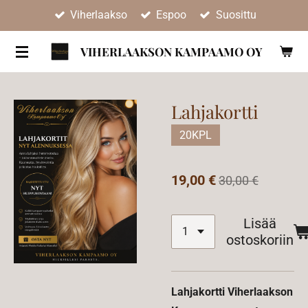
Viherlaakso
Espoo
Suosittu
Siirry
pääsisältöön
VIHERLAAKSON KAMPAAMO OY
Lahjakortti
20KPL
19,00 €
30,00 €
Lisää
ostoskoriin
Lahjakortti Viherlaakson