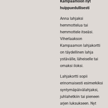
Kampaamoon nyt
huippuedullisesti
Anna lahjaksi
hemmottelua tai
hemmottele itseäsi.
Viherlaakson
Kampaamon lahjakortti
on täydellinen lahja
ystävälle, läheiselle tai
omaksi iloksi.
Lahjakortti sopii
erinomaisesti esimerkiksi
syntymäpäivälahjaksi,
juhlahetkiin tai pieneen
arjen luksukseen. Nyt