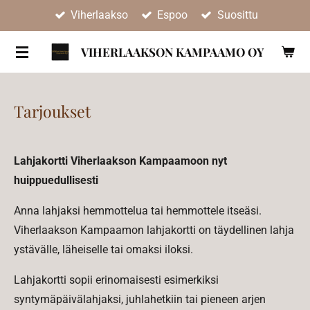
Viherlaakso
Espoo
Suosittu
Siirry
pääsisältöön
VIHERLAAKSON KAMPAAMO OY
Tarjoukset
Lahjakortti Viherlaakson Kampaamoon nyt
huippuedullisesti
Anna lahjaksi hemmottelua tai hemmottele itseäsi.
Viherlaakson Kampaamon lahjakortti on täydellinen lahja
ystävälle, läheiselle tai omaksi iloksi.
Lahjakortti sopii erinomaisesti esimerkiksi
syntymäpäivälahjaksi, juhlahetkiin tai pieneen arjen